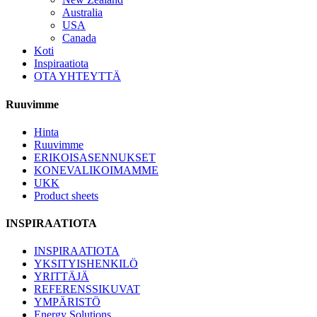
Australia
USA
Canada
Koti
Inspiraatiota
OTA YHTEYTTÄ
Ruuvimme
Hinta
Ruuvimme
ERIKOISASENNUKSET
KONEVALIKOIMAMME
UKK
Product sheets
INSPIRAATIOTA
INSPIRAATIOTA
YKSITYISHENKILÖ
YRITTÄJÄ
REFERENSSIKUVAT
YMPÄRISTÖ
Energy Solutions