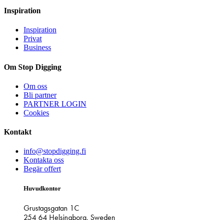
Inspiration
Inspiration
Privat
Business
Om Stop Digging
Om oss
Bli partner
PARTNER LOGIN
Cookies
Kontakt
info@stopdigging.fi
Kontakta oss
Begär offert
Huvudkontor
Grustagsgatan 1C
254 64 Helsingborg, Sweden