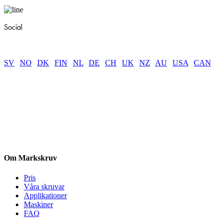
Social
SV
|
NO
|
DK
|
FIN
|
NL
|
DE
|
CH
|
UK
|
NZ
|
AU
|
USA
|
CAN
Om Markskruv
Pris
Våra skruvar
Applikationer
Maskiner
FAQ