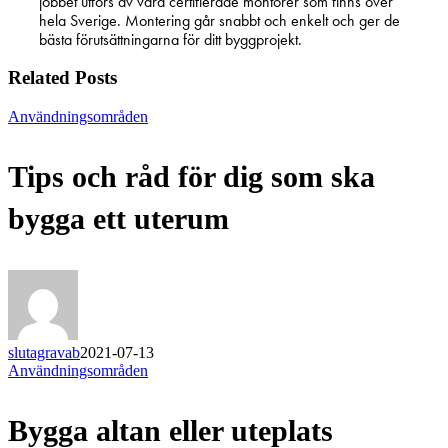
jobbet utförs av våra certifierade montörer som finns över
hela Sverige. Montering går snabbt och enkelt och ger de
bästa förutsättningarna för ditt byggprojekt.
Related Posts
Tips
Användningsområden
och
råd
Tips och råd för dig som ska
för
dig
som
bygga ett uterum
ska
bygga
ett
uterum
slutagravab
2021-07-13
Bygga
Användningsområden
altan
eller
Bygga altan eller uteplats
uteplats