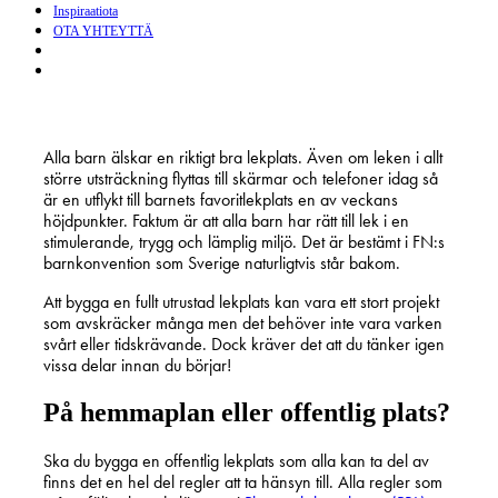
Inspiraatiota
OTA YHTEYTTÄ
search
Menu
Alla barn älskar en riktigt bra lekplats. Även om leken i allt
större utsträckning flyttas till skärmar och telefoner idag så
är en utflykt till barnets favoritlekplats en av veckans
höjdpunkter. Faktum är att alla barn har rätt till lek i en
stimulerande, trygg och lämplig miljö. Det är bestämt i FN:s
barnkonvention som Sverige naturligtvis står bakom.
Att bygga en fullt utrustad lekplats kan vara ett stort projekt
som avskräcker många men det behöver inte vara varken
svårt eller tidskrävande. Dock kräver det att du tänker igen
vissa delar innan du börjar!
På hemmaplan eller offentlig plats?
Ska du bygga en offentlig lekplats som alla kan ta del av
finns det en hel del regler att ta hänsyn till. Alla regler som