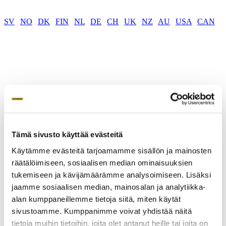
SV
|
NO
|
DK
|
FIN
|
NL
|
DE
|
CH
|
UK
|
NZ
|
AU
|
USA
|
CAN
About Ground screws
Ground screw price
Tämä sivusto käyttää evästeitä
Our screws
Attachments
Käytämme evästeitä tarjoamamme sisällön ja mainosten
Machines
räätälöimiseen, sosiaalisen median ominaisuuksien
FAQ
tukemiseen ja kävijämäärämme analysoimiseen. Lisäksi
Product sheets
jaamme sosiaalisen median, mainosalan ja analytiikka-
Inspiration
alan kumppaneillemme tietoja siitä, miten käytät
sivustoamme. Kumppanimme voivat yhdistää näitä
Inspiration
tietoja muihin tietoihin, joita olet antanut heille tai joita on
Private