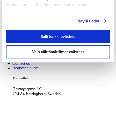
Business
kerätty, kun olet käyttänyt heidän palvelujaan.
Käyttämällä sivustoamme, hyväksyt evästeiden käytön.
About Stop Digging
Näytä tiedot
Our STORY
Become partner
PARTNER LOGIN
Salli kaikki evästeet
Privacy policy
Contact
Vain välttämättömät evästeet
info@stopdigging.fi
Contact us
Request a quote
Main office
Grustagsgatan 1C
254 64 Helsingborg, Sweden