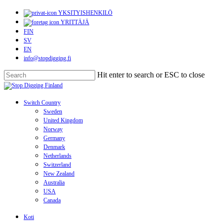
Skip
YKSITYISHENKILÖ
to
YRITTÄJÄ
main
FIN
content
SV
EN
info@stopdigging.fi
Hit enter to search or ESC to close
Close
Search
search
Menu
Switch Country
Sweden
United Kingdom
Norway
Germany
Denmark
Netherlands
Switzerland
New Zealand
Australia
USA
Canada
Koti