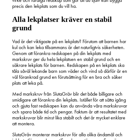
virke och färdiga redskap som gör att du själv kan bygga
precis den lekplats som du vill ha.
Alla lekplatser kräver en stabil
grund
Vad är det viktigaste på en lekplats? Förutom att barnen har
kul och kan leka tillsammans är det naturligtvis säkerheten.
Genom att förankra redskapen på din lekplats med
markskruv ger du hela lekplatsen en stabil grund och en
säkrare lekplats för barnen. Redskapen på en lekplats ska
tåla såväl lekande barn som väder och vind så därför är en
väl förankrad grund en förutsättning för en bra och säker
plats att leka på.
Med markskruv från SlutaGräv blir det både billigare och
smidigare att förankra din lekplats. Istället för att sätta igång
och gjuta fast redskapen kan du använda våra markskruvar
och spara både tid och pengar. Faktum är att resultatet med
markskruvar blir minst lika stabilt och det är mycket enklare
att montera.
SlutaGräv monterar markskruv för alla olika ändamål och