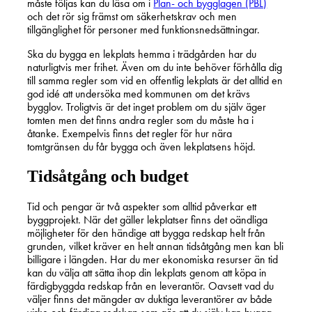
måste följas kan du läsa om i
Plan- och bygglagen (PBL)
och det rör sig främst om säkerhetskrav och men
tillgänglighet för personer med funktionsnedsättningar.
Ska du bygga en lekplats hemma i trädgården har du
naturligtvis mer frihet. Även om du inte behöver förhålla dig
till samma regler som vid en offentlig lekplats är det alltid en
god idé att undersöka med kommunen om det krävs
bygglov. Troligtvis är det inget problem om du själv äger
tomten men det finns andra regler som du måste ha i
åtanke. Exempelvis finns det regler för hur nära
tomtgränsen du får bygga och även lekplatsens höjd.
Tidsåtgång och budget
Tid och pengar är två aspekter som alltid påverkar ett
byggprojekt. När det gäller lekplatser finns det oändliga
möjligheter för den händige att bygga redskap helt från
grunden, vilket kräver en helt annan tidsåtgång men kan bli
billigare i längden. Har du mer ekonomiska resurser än tid
kan du välja att sätta ihop din lekplats genom att köpa in
färdigbyggda redskap från en leverantör. Oavsett vad du
väljer finns det mängder av duktiga leverantörer av både