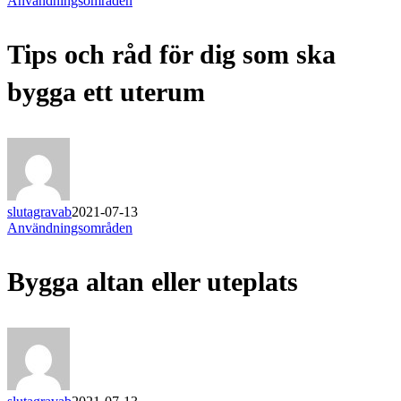
Användningsområden
och
råd
Tips och råd för dig som ska
för
dig
som
bygga ett uterum
ska
bygga
ett
uterum
slutagravab
2021-07-13
Bygga
Användningsområden
altan
eller
Bygga altan eller uteplats
uteplats