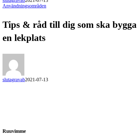
slutagravab
2021-07-13
Tips
Användningsområden
&
råd
Tips & råd till dig som ska bygga
till
dig
som
en lekplats
ska
bygga
en
lekplats
slutagravab
2021-07-13
Ruuvimme