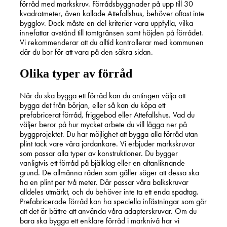
förråd med markskruv. Förrådsbyggnader på upp till 30
kvadratmeter, även kallade Attefallshus, behöver oftast inte
bygglov. Dock måste en del kriterier vara uppfylla, vilka
innefattar avstånd till tomtgränsen samt höjden på förrådet.
Vi rekommenderar att du alltid kontrollerar med kommunen
där du bor för att vara på den säkra sidan.
Olika typer av förråd
När du ska bygga ett förråd kan du antingen välja att
bygga det från början, eller så kan du köpa ett
prefabricerat förråd, friggebod eller Attefallshus. Vad du
väljer beror på hur mycket arbete du vill lägga ner på
byggprojektet. Du har möjlighet att bygga alla förråd utan
plint tack vare våra jordankare. Vi erbjuder markskruvar
som passar alla typer av konstruktioner. Du bygger
vanligtvis ett förråd på bjälklag eller en altanliknande
grund. De allmänna råden som gäller säger att dessa ska
ha en plint per två meter. Där passar våra balkskruvar
alldeles utmärkt, och du behöver inte ta ett enda spadtag.
Prefabricerade förråd kan ha speciella infästningar som gör
att det är bättre att använda våra adapterskruvar. Om du
bara ska bygga ett enklare förråd i marknivå har vi