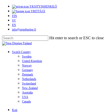
Skip
YKSITYISHENKILÖ
to
YRITTÄJÄ
main
FIN
content
SV
EN
info@stopdigging.fi
Hit enter to search or ESC to close
Close
Search
search
Menu
Switch Country
Sweden
United Kingdom
Norway
Germany
Denmark
Netherlands
Switzerland
New Zealand
Australia
USA
Canada
Koti