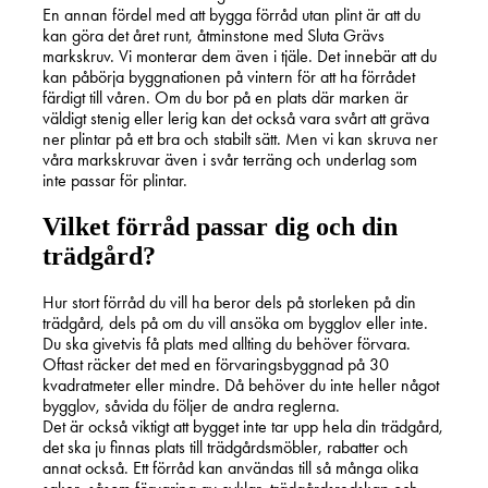
En annan fördel med att bygga förråd utan plint är att du
kan göra det året runt, åtminstone med Sluta Grävs
markskruv. Vi monterar dem även i tjäle. Det innebär att du
kan påbörja byggnationen på vintern för att ha förrådet
färdigt till våren. Om du bor på en plats där marken är
väldigt stenig eller lerig kan det också vara svårt att gräva
ner plintar på ett bra och stabilt sätt. Men vi kan skruva ner
våra markskruvar även i svår terräng och underlag som
inte passar för plintar.
Vilket förråd passar dig och din
trädgård?
Hur stort förråd du vill ha beror dels på storleken på din
trädgård, dels på om du vill ansöka om bygglov eller inte.
Du ska givetvis få plats med allting du behöver förvara.
Oftast räcker det med en förvaringsbyggnad på 30
kvadratmeter eller mindre. Då behöver du inte heller något
bygglov, såvida du följer de andra reglerna.
Det är också viktigt att bygget inte tar upp hela din trädgård,
det ska ju finnas plats till trädgårdsmöbler, rabatter och
annat också. Ett förråd kan användas till så många olika