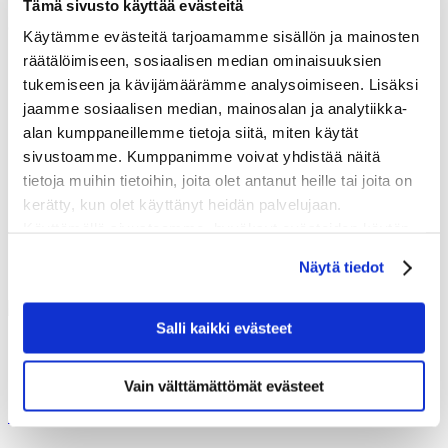
Tämä sivusto käyttää evästeitä
OTA YHTEYTTÄ
Käytämme evästeitä tarjoamamme sisällön ja mainosten
räätälöimiseen, sosiaalisen median ominaisuuksien
info@stopdigging.fi
tukemiseen ja kävijämäärämme analysoimiseen. Lisäksi
OTA YHTEYTTÄ
Pyydä Tarjous
jaamme sosiaalisen median, mainosalan ja analytiikka-
alan kumppaneillemme tietoja siitä, miten käytät
Main office
sivustoamme. Kumppanimme voivat yhdistää näitä
tietoja muihin tietoihin, joita olet antanut heille tai joita on
Grustagsgatan 1C
254 64 Helsingborg, Sweden
kerätty, kun olet käyttänyt heidän palvelujaan.
Käyttämällä sivustoamme, hyväksyt evästeiden käytön.
Näytä tiedot
Salli kaikki evästeet
SEURAA
Vain välttämättömät evästeet
SV
|
NO
|
DK
|
FIN
|
NL
|
DE
|
CH
|
UK
|
NZ
|
AU
|
USA
|
CAN