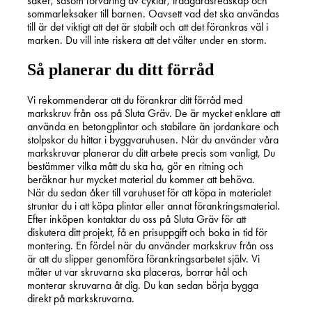
saker, såsom förvaring av cyklar, trädgårdsredskap och
sommarleksaker till barnen. Oavsett vad det ska användas
till är det viktigt att det är stabilt och att det förankras väl i
marken. Du vill inte riskera att det välter under en storm.
Så planerar du ditt förråd
Vi rekommenderar att du förankrar ditt förråd med
markskruv från oss på Sluta Gräv. De är mycket enklare att
använda en betongplintar och stabilare än jordankare och
stolpskor du hittar i byggvaruhusen. När du använder våra
markskruvar planerar du ditt arbete precis som vanligt, Du
bestämmer vilka mått du ska ha, gör en ritning och
beräknar hur mycket material du kommer att behöva.
När du sedan åker till varuhuset för att köpa in materialet
struntar du i att köpa plintar eller annat förankringsmaterial.
Efter inköpen kontaktar du oss på Sluta Gräv för att
diskutera ditt projekt, få en prisuppgift och boka in tid för
montering. En fördel när du använder markskruv från oss
är att du slipper genomföra förankringsarbetet själv. Vi
mäter ut var skruvarna ska placeras, borrar hål och
monterar skruvarna åt dig. Du kan sedan börja bygga
direkt på markskruvarna.