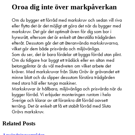
Oroa dig inte över markpåverkan
Om du bygger ett förråd med markskruv och sedan vill riva
eller flytta det är det möjligt att göra det när du bygger med
markskruv. Det gör det optimalt även för dig som bor i
hyresrätt, eftersom det är enkelt att återställa trädgården
efteråt. Dessutom går det att återanvända markskruvarna,
vilket gör dem både prisvärda och miljövänliga.
Som du ser, det är bara fördelar att bygga förråd utan plint.
Om du tidigare har byggt ett trädäck eller en altan med
betongplintar är du väl medveten om vilket arbete det
kräver. Med markskruvar från Sluta Gräv är grävandet ett
minne blott och du slipper dessutom förstöra trädgården
med stora hål eller tunga maskiner.
Markskruvar är hållbara, miljövänliga och prisvärda när du
bygger förråd. Vi erbjuder monteringen runtom i hela
Sverige och klarar av att förankra ditt förråd oavsett
terräng. Det är enkelt att få ett stabilt förråd med Sluta
Grävs markskruv.
Related Posts
Tips