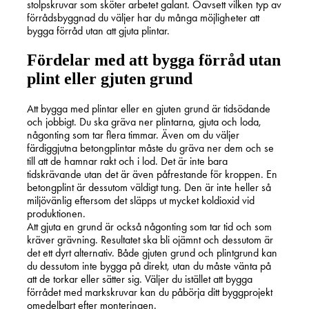
stolpskruvar som sköter arbetet galant. Oavsett vilken typ av
förrådsbyggnad du väljer har du många möjligheter att
bygga förråd utan att gjuta plintar.
Fördelar med att bygga förråd utan
plint eller gjuten grund
Att bygga med plintar eller en gjuten grund är tidsödande
och jobbigt. Du ska gräva ner plintarna, gjuta och loda,
någonting som tar flera timmar. Även om du väljer
färdiggjutna betongplintar måste du gräva ner dem och se
till att de hamnar rakt och i lod. Det är inte bara
tidskrävande utan det är även påfrestande för kroppen. En
betongplint är dessutom väldigt tung. Den är inte heller så
miljövänlig eftersom det släpps ut mycket koldioxid vid
produktionen.
Att gjuta en grund är också någonting som tar tid och som
kräver grävning. Resultatet ska bli ojämnt och dessutom är
det ett dyrt alternativ. Både gjuten grund och plintgrund kan
du dessutom inte bygga på direkt, utan du måste vänta på
att de torkar eller sätter sig. Väljer du istället att bygga
förrådet med markskruvar kan du påbörja ditt byggprojekt
omedelbart efter monteringen.