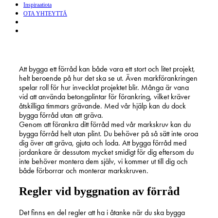
Inspiraatiota
OTA YHTEYTTÄ
search
Menu
Att bygga ett förråd kan både vara ett stort och litet projekt,
helt beroende på hur det ska se ut. Även markförankringen
spelar roll för hur invecklat projektet blir. Många är vana
vid att använda betongplintar för förankring, vilket kräver
åtskilliga timmars grävande. Med vår hjälp kan du dock
bygga förråd utan att gräva.
Genom att förankra ditt förråd med vår markskruv kan du
bygga förråd helt utan plint. Du behöver på så sätt inte oroa
dig över att gräva, gjuta och loda. Att bygga förråd med
jordankare är dessutom mycket smidigt för dig eftersom du
inte behöver montera dem själv, vi kommer ut till dig och
både förborrar och monterar markskruven.
Regler vid byggnation av förråd
Det finns en del regler att ha i åtanke när du ska bygga