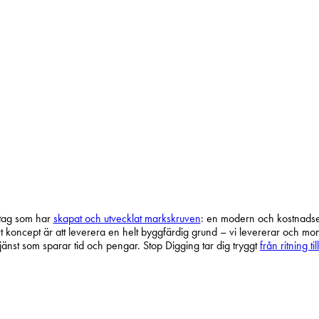
erar grunden för ditt bygge tar det bara en bråkdel av den tid som det hade
ttefallshus, trädäck, arbetsbodar och plank. Dessutom är markskruvar ett k
etag som har
skapat och utvecklat markskruven
: en modern och kostnadsef
t koncept är att leverera en helt byggfärdig grund – vi levererar och mo
jänst som sparar tid och pengar. Stop Digging tar dig tryggt
från ritning ti