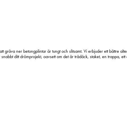
 att gräva ner betongplintar är tungt och slitsamt. Vi erbjuder ett bättre al
abbt ditt drömprojekt, oavsett om det är trädäck, staket, en trappa, ett att