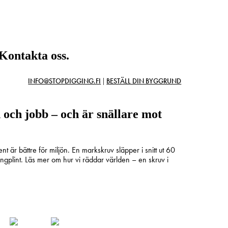
 Kontakta oss.
|
INFO@STOPDIGGING.FI
BESTÄLL DIN BYGGRUND
och jobb – och är snällare mot
är bättre för miljön. En markskruv släpper i snitt ut 60
ngplint. Läs mer om hur vi räddar världen – en skruv i