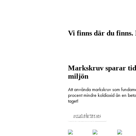
Vi finns där du finns.
Markskruv sparar tid 
miljön
Att använda markskruv som fundament 
procent mindre koldioxid än en beto
taget!
Screw the ground.
MILJÖPÅVERKAN
Not the planet.