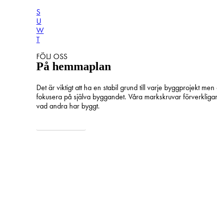
S
U
W
T
FÖLJ OSS
På hemmaplan
Det är viktigt att ha en stabil grund till varje byggprojekt men
fokusera på själva byggandet. Våra markskruvar förverkligar sn
vad andra har byggt.
INSPIRATION
På bygget