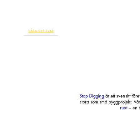
Effektivisera och gör ett hållbart val. När Stop Digging mont
byggfärdiga grunder till många olika slags byggprojekt, som a
privatkunder och i offentliga upphandlingar.
VÅRA SKRUVAR
Stop Digging
är ett svenskt för
stora som små byggprojekt. Vår
runt
– en t