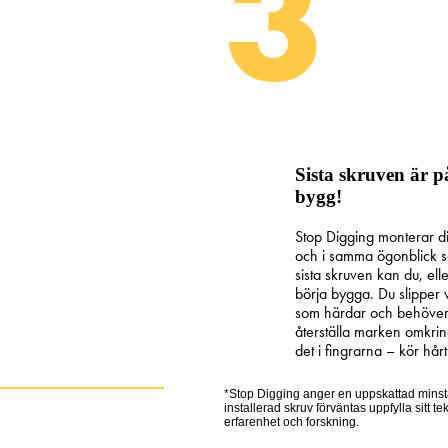
3
Sista skruven är p
bygg!
Stop Digging monterar d
och i samma ögonblick so
sista skruven kan du, el
börja bygga. Du slipper
som härdar och behöver 
återställa marken omkrin
det i fingrarna – kör hårt
*Stop Digging anger en uppskattad minsta 
installerad skruv förväntas uppfylla sitt t
erfarenhet och forskning.