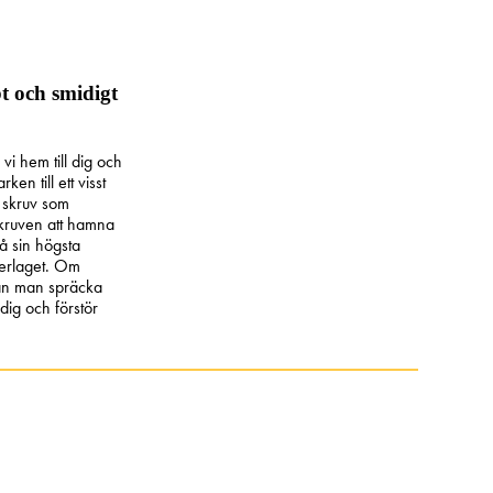
t och smidigt
i hem till dig och
en till ett visst
 skruv som
skruven att hamna
å sin högsta
derlaget. Om
kan man spräcka
dig och förstör