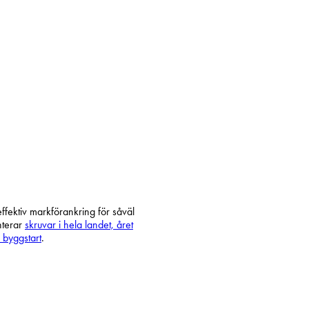
 tagit att gräva ner betongplintar. Vi erbjuder helt
limatsmart alternativ – vilket efterfrågas allt mer av både
fektiv markförankring för såväl
nterar
skruvar i hela landet, året
ll byggstart
.