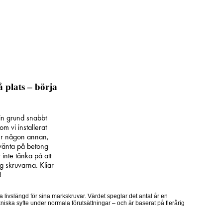
å plats – börja
in grund snabbt
m vi installerat
ler någon annan,
 vänta på betong
inte tänka på att
g skruvarna. Kliar
!
livslängd för sina markskruvar. Värdet speglar det antal år en
ekniska syfte under normala förutsättningar – och är baserat på flerårig