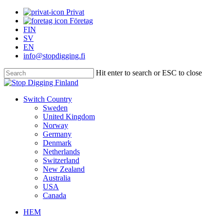
Skip
Privat
to
Företag
main
FIN
content
SV
EN
info@stopdigging.fi
Hit enter to search or ESC to close
Close
Search
search
Menu
Switch Country
Sweden
United Kingdom
Norway
Germany
Denmark
Netherlands
Switzerland
New Zealand
Australia
USA
Canada
HEM