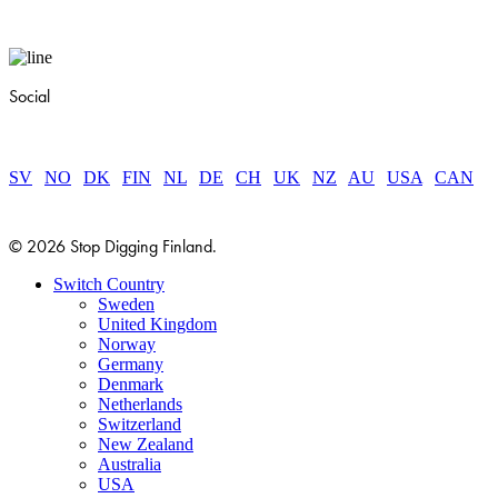
Social
SV
|
NO
|
DK
|
FIN
|
NL
|
DE
|
CH
|
UK
|
NZ
|
AU
|
USA
|
CAN
© 2026 Stop Digging Finland.
Close
Switch Country
Menu
Sweden
United Kingdom
Norway
Germany
Denmark
Netherlands
Switzerland
New Zealand
Australia
USA