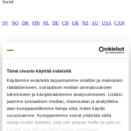
Social
SV
|
NO
|
DK
|
FIN
|
NL
|
DE
|
CH
|
UK
|
NZ
|
AU
|
USA
|
CAN
Tämä sivusto käyttää evästeitä
Om Markskruv
Käytämme evästeitä tarjoamamme sisällön ja mainosten
räätälöimiseen, sosiaalisen median ominaisuuksien
Pris
tukemiseen ja kävijämäärämme analysoimiseen. Lisäksi
Våra skruvar
jaamme sosiaalisen median, mainosalan ja analytiikka-
Applikationer
Maskiner
alan kumppaneillemme tietoja siitä, miten käytät
FAQ
sivustoamme. Kumppanimme voivat yhdistää näitä
tietoja muihin tietoihin, joita olet antanut heille tai joita on
Inspiration
kerätty, kun olet käyttänyt heidän palvelujaan.