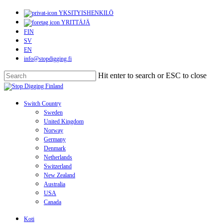
Skip
YKSITYISHENKILÖ
to
YRITTÄJÄ
main
FIN
content
SV
EN
info@stopdigging.fi
Hit enter to search or ESC to close
Close
Search
search
Menu
Switch Country
Sweden
United Kingdom
Norway
Germany
Denmark
Netherlands
Switzerland
New Zealand
Australia
USA
Canada
Koti