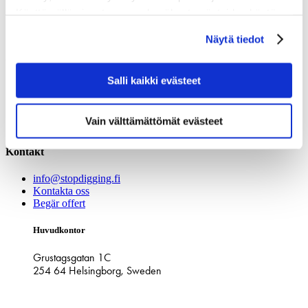
Inspiration
Käyttämällä sivustoamme, hyväksyt evästeiden käytön.
Privat
Business
Näytä tiedot
Om Stop Digging
Salli kaikki evästeet
Om oss
Bli partner
PARTNER LOGIN
Vain välttämättömät evästeet
Cookies
Kontakt
info@stopdigging.fi
Kontakta oss
Begär offert
Huvudkontor
Grustagsgatan 1C
254 64 Helsingborg, Sweden