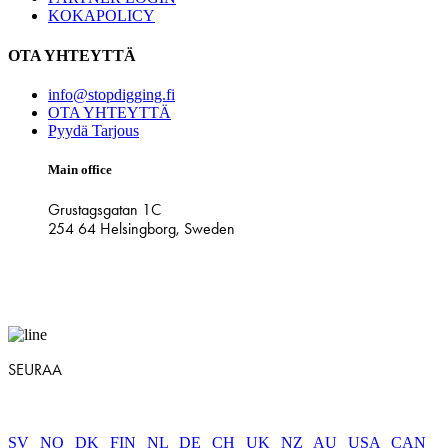
KOKAPOLICY
OTA YHTEYTTÄ
info@stopdigging.fi
OTA YHTEYTTÄ
Pyydä Tarjous
Main office
Grustagsgatan 1C
254 64 Helsingborg, Sweden
SEURAA
SV
|
NO
|
DK
|
FIN
|
NL
|
DE
|
CH
|
UK
|
NZ
|
AU
|
USA
|
CAN