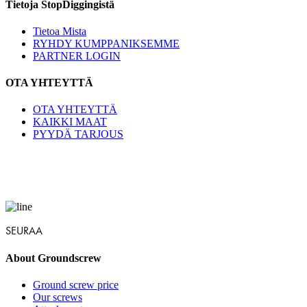
Tietoja StopDiggingistä
Tietoa Mista
RYHDY KUMPPANIKSEMME
PARTNER LOGIN
OTA YHTEYTTÄ
OTA YHTEYTTÄ
KAIKKI MAAT
PYYDÄ TARJOUS
SEURAA
About Groundscrew
Ground screw price
Our screws