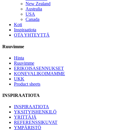
New Zealand
Australia
USA
Canada
Koti
Inspiraatiota
OTA YHTEYTTÄ
Ruuvimme
Hinta
Ruuvimme
ERIKOISASENNUKSET
KONEVALIKOIMAMME
UKK
Product sheets
INSPIRAATIOTA
INSPIRAATIOTA
YKSITYISHENKILÖ
YRITTÄJÄ
REFERENSSIKUVAT
YMPÄRISTÖ