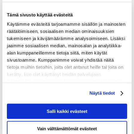
SV
|
NO
|
DK
|
FIN
|
NL
|
DE
|
CH
|
UK
|
NZ
|
AU
|
USA
|
CAN
Tämä sivusto käyttää evästeitä
Käytämme evästeitä tarjoamamme sisällön ja mainosten
räätälöimiseen, sosiaalisen median ominaisuuksien
tukemiseen ja kävijämäärämme analysoimiseen. Lisäksi
jaamme sosiaalisen median, mainosalan ja analytiikka-
alan kumppaneillemme tietoja siitä, miten käytät
sivustoamme. Kumppanimme voivat yhdistää näitä
tietoja muihin tietoihin, joita olet antanut heille tai joita on
kerätty, kun olet käyttänyt heidän palvelujaan.
Käyttämällä sivustoamme, hyväksyt evästeiden käytön.
Om Markskruv
Näytä tiedot
Pris
Våra skruvar
Applikationer
Salli kaikki evästeet
Maskiner
FAQ
Vain välttämättömät evästeet
Inspiration