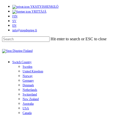
Skip
YKSITYISHENKILÖ
to
YRITTÄJÄ
main
FIN
content
SV
EN
info@stopdigging.fi
Hit enter to search or ESC to close
Close
Search
search
Menu
Switch Country
Sweden
United Kingdom
Norway
Germany
Denmark
Netherlands
Switzerland
New Zealand
Australia
USA
Canada