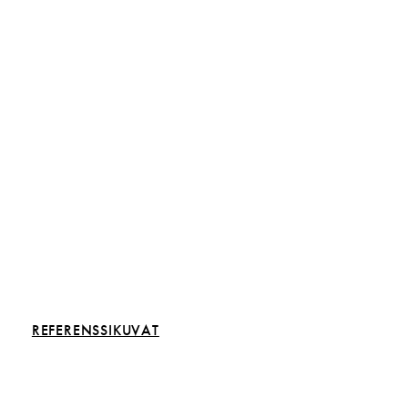
Inspiroidu rakentamisesta
REFERENSSIKUVAT