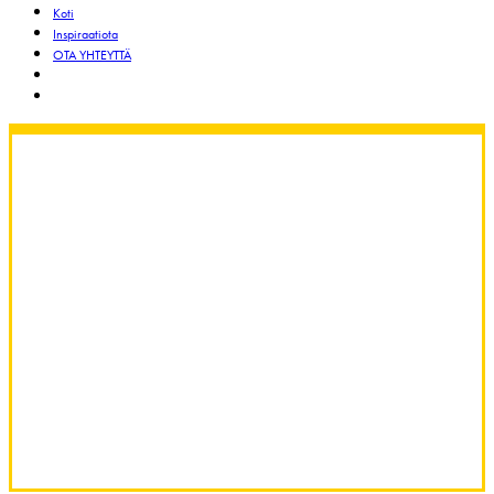
Koti
Inspiraatiota
OTA YHTEYTTÄ
search
Menu
Maaruuvit
kiinteisiin perustuksiin.