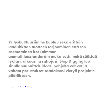
palveluna kuluttajille
Yrityskulttuuriimme kuuluu sekä erittäin
laadukkaan tuotteen tarjoaminen että sen
asentaminen korkeimman
ammattilaisstandardin mukaisesti, mikä säästää
työtäsi, aikaasi ja rahojasi. Stop Digging luo
sinulle suunnitteluideasi pohjalta vahvat ja
vakaat perustukset saadaksesi vietyä projektisi
päätökseen.
Inspiroidu!