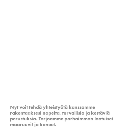
Maaruuvi
rakennusalan maailmassa
Nyt voit tehdä yhteistyötä kanssamme
rakentaaksesi nopeita, turvallisia ja kestäviä
perustuksia. Tarjoamme parhaimman laatuiset
maaruuvit ja koneet.