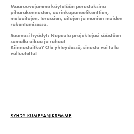
Maaruuvejamme käytetään perustuksina
piharakennusten, aurinkopaneelikenttien,
meluaitojen, terassien, aitojen ja monien muiden
rakentamisessa.
Saamasi hyödyt: Nopeuta projektejasi säästäen
samalla aikaa ja rahaa!
Kiinnostuitko? Ole yhteydessä, sinusta voi tulla
valtuutettu!
Lue lisää siitä, miten voit tehdä yhteistyötä kanssamme.
RYHDY KUMPPANIKSEMME